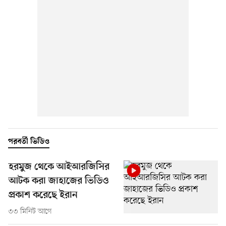
পরবর্তী ভিডিও
হরমুজ থেকে আইআরজিসির
আটক করা জাহাজের ভিডিও
প্রকাশ করেছে ইরান
৩৩ মিনিট আগে