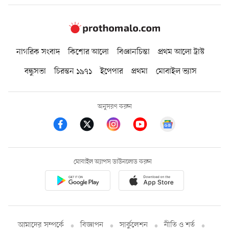
নাগরিক সংবাদ
কিশোর আলো
বিজ্ঞানচিন্তা
প্রথম আলো ট্রাস্ট
বন্ধুসভা
চিরন্তন ১৯৭১
ইপেপার
প্রথমা
মোবাইল ভ্যাস
অনুসরণ করুন
মোবাইল অ্যাপস ডাউনলোড করুন
আমাদের সম্পর্কে
বিজ্ঞাপন
সার্কুলেশন
নীতি ও শর্ত