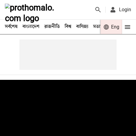
Login
সর্বশেষ
বাংলাদেশ
রাজনীতি
বিশ্ব
বাণিজ্য
মতামত
খেলা
Eng
বিনো