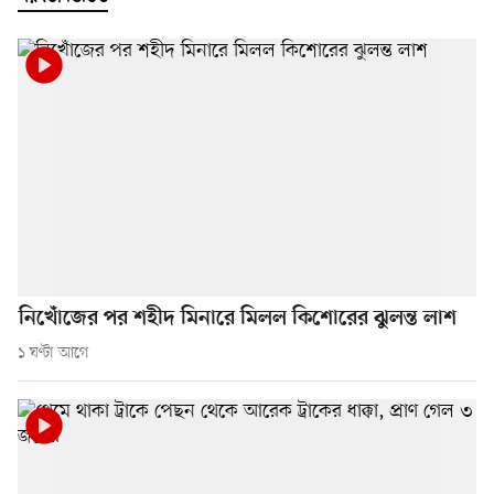
নিখোঁজের পর শহীদ মিনারে মিলল কিশোরের ঝুলন্ত লাশ
১ ঘণ্টা আগে