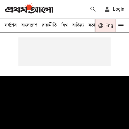
Login
সর্বশেষ
বাংলাদেশ
রাজনীতি
বিশ্ব
বাণিজ্য
মতামত
খেলা
Eng
বিনো