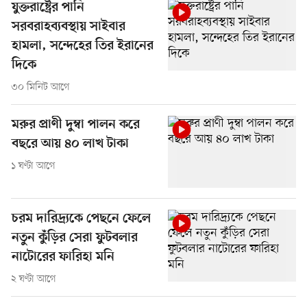
যুক্তরাষ্ট্রের পানি
সরবরাহব্যবস্থায় সাইবার
হামলা, সন্দেহের তির ইরানের
দিকে
৩০ মিনিট আগে
মরুর প্রাণী দুম্বা পালন করে
বছরে আয় ৪০ লাখ টাকা
১ ঘণ্টা আগে
চরম দারিদ্র্যকে পেছনে ফেলে
নতুন কুঁড়ির সেরা ফুটবলার
নাটোরের ফারিহা মনি
২ ঘণ্টা আগে