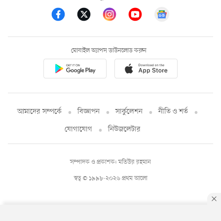
মোবাইল অ্যাপস ডাউনলোড করুন
আমাদের সম্পর্কে
বিজ্ঞাপন
সার্কুলেশন
নীতি ও শর্ত
যোগাযোগ
নিউজলেটার
সম্পাদক ও প্রকাশক: মতিউর রহমান
স্বত্ব © ১৯৯৮-২০২৬ প্রথম আলো