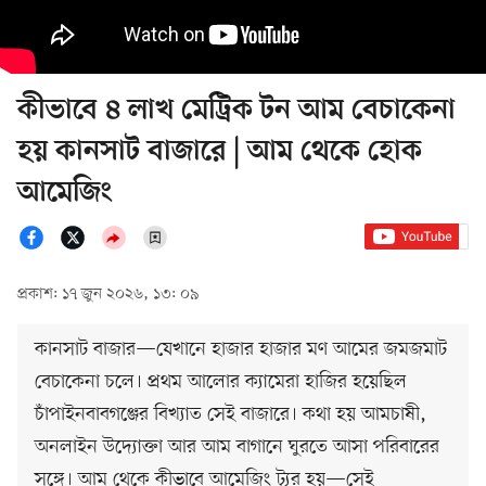
কীভাবে ৪ লাখ মেট্রিক টন আম বেচাকেনা
হয় কানসাট বাজারে | আম থেকে হোক
আমেজিং
প্রকাশ: ১৭ জুন ২০২৬, ১৩: ০৯
কানসাট বাজার—যেখানে হাজার হাজার মণ আমের জমজমাট
বেচাকেনা চলে। প্রথম আলোর ক্যামেরা হাজির হয়েছিল
চাঁপাইনবাবগঞ্জের বিখ্যাত সেই বাজারে। কথা হয় আমচাষী,
অনলাইন উদ্যোক্তা আর আম বাগানে ঘুরতে আসা পরিবারের
সঙ্গে। আম থেকে কীভাবে আমেজিং ট্যুর হয়—সেই