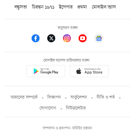
বন্ধুসভা
চিরন্তন ১৯৭১
ইপেপার
প্রথমা
মোবাইল ভ্যাস
অনুসরণ করুন
মোবাইল অ্যাপস ডাউনলোড করুন
আমাদের সম্পর্কে
বিজ্ঞাপন
সার্কুলেশন
নীতি ও শর্ত
যোগাযোগ
নিউজলেটার
সম্পাদক ও প্রকাশক: মতিউর রহমান