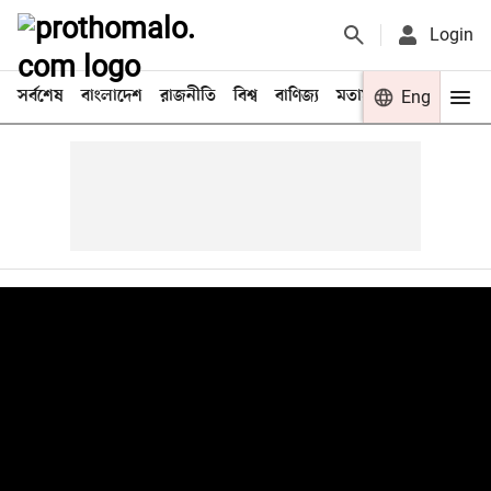
Login
সর্বশেষ
বাংলাদেশ
রাজনীতি
বিশ্ব
বাণিজ্য
মতামত
খেলা
Eng
বিনো