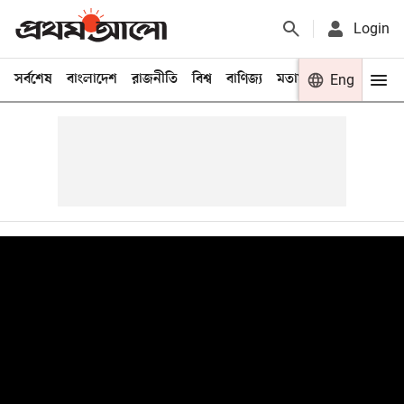
Login
সর্বশেষ
বাংলাদেশ
রাজনীতি
বিশ্ব
বাণিজ্য
মতামত
খেলা
Eng
বিনো