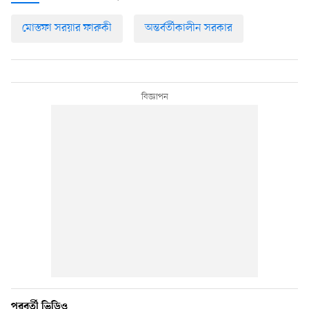
মোস্তফা সরয়ার ফারুকী
অন্তর্বর্তীকালীন সরকার
পরবর্তী ভিডিও