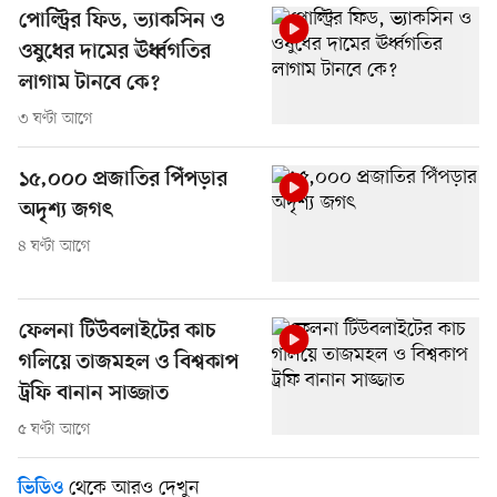
পোল্ট্রির ফিড, ভ্যাকসিন ও
ওষুধের দামের ঊর্ধ্বগতির
লাগাম টানবে কে?
৩ ঘণ্টা আগে
১৫,০০০ প্রজাতির পিঁপড়ার
অদৃশ্য জগৎ
৪ ঘণ্টা আগে
ফেলনা টিউবলাইটের কাচ
গলিয়ে তাজমহল ও বিশ্বকাপ
ট্রফি বানান সাজ্জাত
৫ ঘণ্টা আগে
থেকে আরও দেখুন
ভিডিও