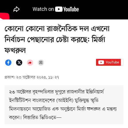
কোনো কোনো রাজনৈতিক দল এখনো
নির্বাচন পেছানোর চেষ্টা করছে: মির্জা
ফখরুল
প্রকাশ: ২৩ অক্টোবর ২০২৫, ১১: ২৭
২৩ অক্টোবর বৃহস্পতিবার দুপুরে রাজধানীর ইঞ্জিনিয়ার্স
ইনস্টিটিউশন বাংলাদেশের (আইইবি) মুক্তিযুদ্ধ স্মৃতি
মিলনায়তনে আয়োজিত এক অনুষ্ঠানে মির্জা ফখরুল এ মন্তব্য
করেন। বিস্তারিত ভিডিওতে—