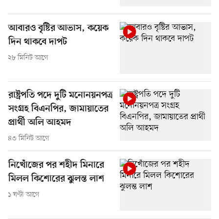
আবারও বৃষ্টির আভাস, কয়েক
দিন থাকবে দাপট
২৮ মিনিট আগে
রাষ্ট্রপতি পদে দুটি মনোনয়নপত্র
সংগ্রহ বিএনপির, জামায়াতের
প্রার্থী অলি আহমদ
৪৩ মিনিট আগে
নিখোঁজের পর শহীদ মিনারে
মিলল কিশোরের ঝুলন্ত লাশ
১ ঘণ্টা আগে