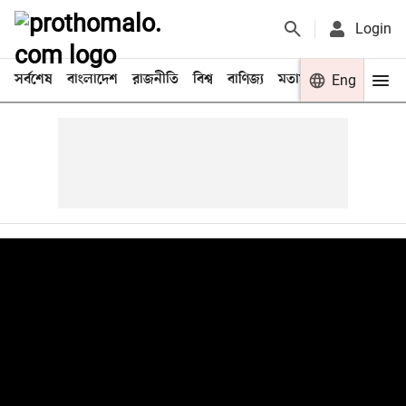
Login
সর্বশেষ
বাংলাদেশ
রাজনীতি
বিশ্ব
বাণিজ্য
মতামত
খেলা
Eng
বিনো