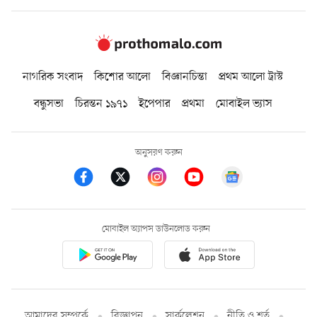
নাগরিক সংবাদ
কিশোর আলো
বিজ্ঞানচিন্তা
প্রথম আলো ট্রাস্ট
বন্ধুসভা
চিরন্তন ১৯৭১
ইপেপার
প্রথমা
মোবাইল ভ্যাস
অনুসরণ করুন
মোবাইল অ্যাপস ডাউনলোড করুন
আমাদের সম্পর্কে
বিজ্ঞাপন
সার্কুলেশন
নীতি ও শর্ত