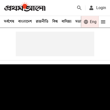
Login
সর্বশেষ
বাংলাদেশ
রাজনীতি
বিশ্ব
বাণিজ্য
মতামত
খেলা
Eng
বিনো