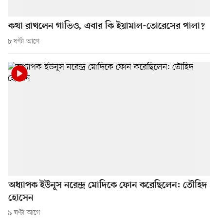
কথা রাখলেন গাভিও, এবার কি ইয়ামাল-তোরেসের পালা?
৮ ঘণ্টা আগে
অধ্যাপক ইউনূস নরেন্দ্র মোদিকে ফোন করেছিলেন: তৌহিদ
হোসেন
৯ ঘণ্টা আগে