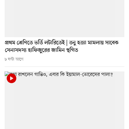
প্রথম শ্রেণিতে ভর্তি লটারিতেই | তনু হত্যা মামলায় সাবেক
সেনাসদস্য হাফিজুরের জামিন স্থগিত
৮ ঘণ্টা আগে