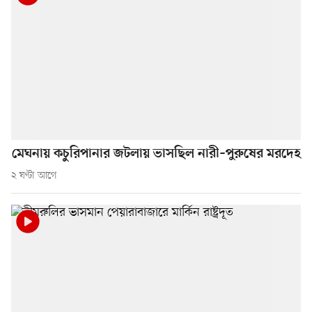
মেঘনায় কচুরিপানার জটলায় ভাসছিল নারী–পুরুষের মরদেহ
২ ঘণ্টা আগে