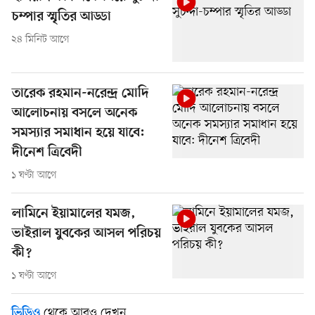
চম্পার স্মৃতির আড্ডা
২৪ মিনিট আগে
তারেক রহমান-নরেন্দ্র মোদি
আলোচনায় বসলে অনেক
সমস্যার সমাধান হয়ে যাবে:
দীনেশ ত্রিবেদী
১ ঘণ্টা আগে
লামিনে ইয়ামালের যমজ,
ভাইরাল যুবকের আসল পরিচয়
কী?
১ ঘণ্টা আগে
থেকে আরও দেখুন
ভিডিও