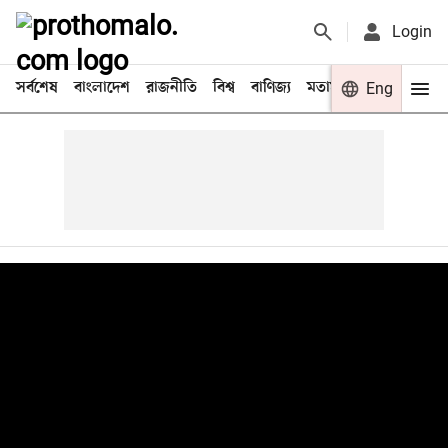
Login
সর্বশেষ
বাংলাদেশ
রাজনীতি
বিশ্ব
বাণিজ্য
মতামত
খেলা
Eng
বিনো