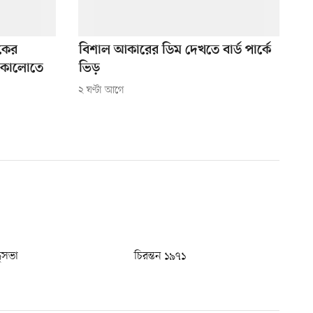
শকের
বিশাল আকারের ডিম দেখতে বার্ড পার্কে
কোলোতে
ভিড়
২ ঘণ্টা আগে
ধুসভা
চিরন্তন ১৯৭১