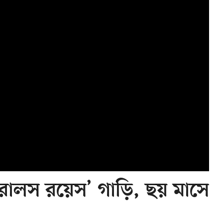
রোলস রয়েস’ গাড়ি, ছয় মাসে