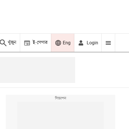
খুঁজুন
ই-পেপার
Login
Eng