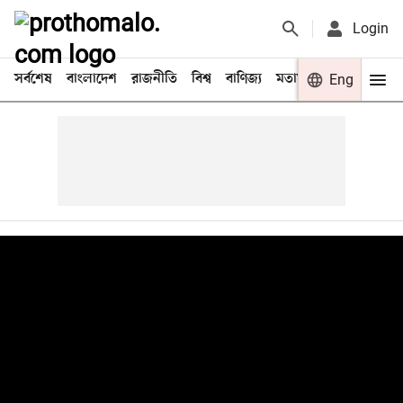
Login
সর্বশেষ
বাংলাদেশ
রাজনীতি
বিশ্ব
বাণিজ্য
মতামত
খেলা
Eng
বিনো