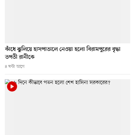
কাঁধে ঝুলিয়ে হাসপাতালে নেওয়া হলো বিরামপুরের বৃদ্ধা
তপতী রানীকে
৪ ঘণ্টা আগে