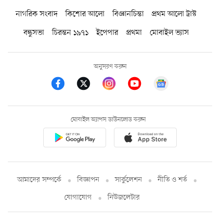
নাগরিক সংবাদ
কিশোর আলো
বিজ্ঞানচিন্তা
প্রথম আলো ট্রাস্ট
বন্ধুসভা
চিরন্তন ১৯৭১
ইপেপার
প্রথমা
মোবাইল ভ্যাস
অনুসরণ করুন
মোবাইল অ্যাপস ডাউনলোড করুন
আমাদের সম্পর্কে
বিজ্ঞাপন
সার্কুলেশন
নীতি ও শর্ত
যোগাযোগ
নিউজলেটার