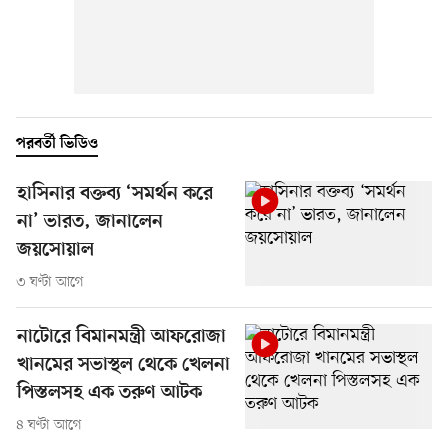
পরবর্তী ভিডিও
হাসিনার বক্তব্য ‘সমর্থন করে
না’ ভারত, জানালেন
জয়সোয়াল
৩ ঘণ্টা আগে
নাটোরে বিমানমন্ত্রী আফরোজা
খানমের সভাস্থল থেকে খেলনা
পিস্তলসহ এক তরুণ আটক
৪ ঘণ্টা আগে