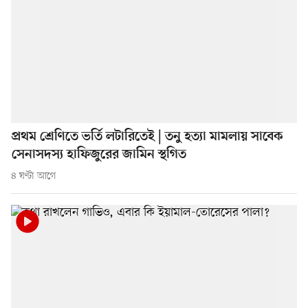
প্রথম শ্রেণিতে ভর্তি লটারিতেই | তনু হত্যা মামলায় সাবেক
সেনাসদস্য হাফিজুরের জামিন স্থগিত
৪ ঘণ্টা আগে