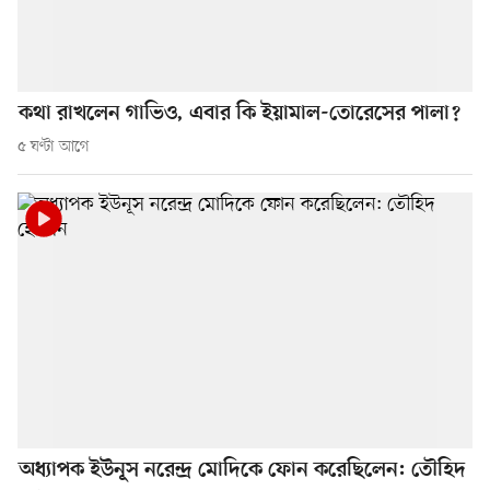
কথা রাখলেন গাভিও, এবার কি ইয়ামাল-তোরেসের পালা?
৫ ঘণ্টা আগে
অধ্যাপক ইউনূস নরেন্দ্র মোদিকে ফোন করেছিলেন: তৌহিদ