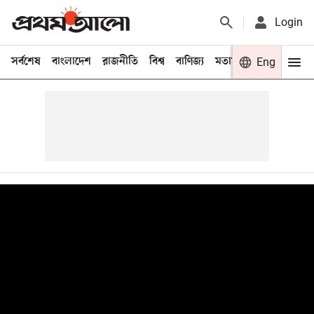
Login
সর্বশেষ
বাংলাদেশ
রাজনীতি
বিশ্ব
বাণিজ্য
মতামত
খেলা
Eng
বিনো