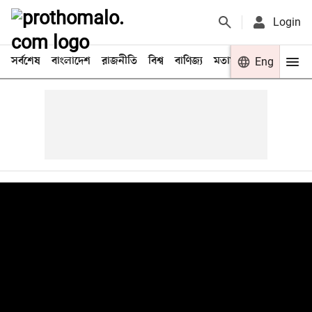
Login
সর্বশেষ
বাংলাদেশ
রাজনীতি
বিশ্ব
বাণিজ্য
মতামত
খেলা
Eng
বিনো