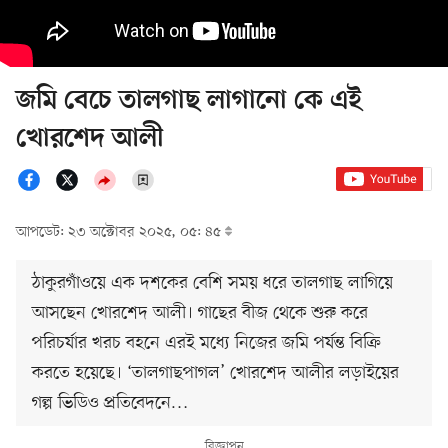
জমি বেচে তালগাছ লাগানো কে এই
খোরশেদ আলী
আপডেট: ২৩ অক্টোবর ২০২৫, ০৫: ৪৫
ঠাকুরগাঁওয়ে এক দশকের বেশি সময় ধরে তালগাছ লাগিয়ে
আসছেন খোরশেদ আলী। গাছের বীজ থেকে শুরু করে
পরিচর্যার খরচ বহনে এরই মধ্যে নিজের জমি পর্যন্ত বিক্রি
করতে হয়েছে। ‘তালগাছপাগল’ খোরশেদ আলীর লড়াইয়ের
গল্প ভিডিও প্রতিবেদনে…