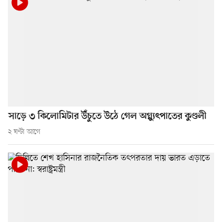
সাড়ে ৩ কিলোমিটার উঁচুতে উঠে গেল অগ্ন্যুৎপাতের কুণ্ডলী
২ ঘণ্টা আগে