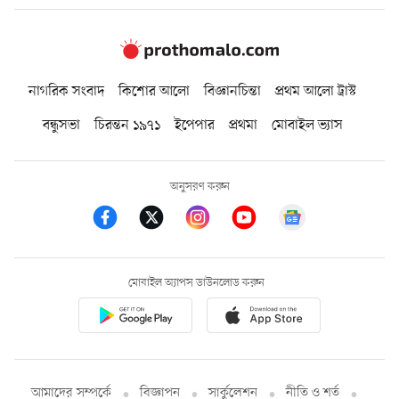
নাগরিক সংবাদ
কিশোর আলো
বিজ্ঞানচিন্তা
প্রথম আলো ট্রাস্ট
বন্ধুসভা
চিরন্তন ১৯৭১
ইপেপার
প্রথমা
মোবাইল ভ্যাস
অনুসরণ করুন
মোবাইল অ্যাপস ডাউনলোড করুন
আমাদের সম্পর্কে
বিজ্ঞাপন
সার্কুলেশন
নীতি ও শর্ত