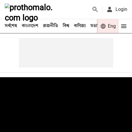
Login
সর্বশেষ
বাংলাদেশ
রাজনীতি
বিশ্ব
বাণিজ্য
মতামত
খেলা
Eng
বিনো