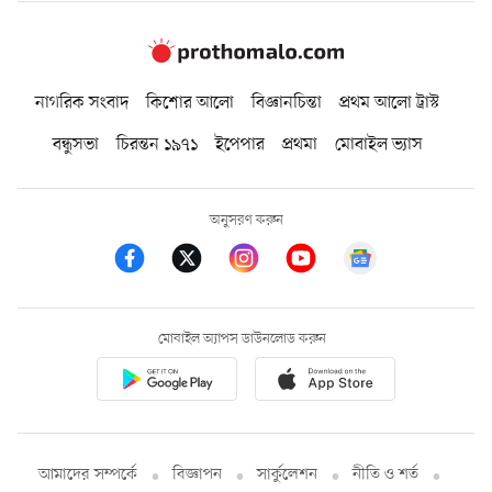
নাগরিক সংবাদ
কিশোর আলো
বিজ্ঞানচিন্তা
প্রথম আলো ট্রাস্ট
বন্ধুসভা
চিরন্তন ১৯৭১
ইপেপার
প্রথমা
মোবাইল ভ্যাস
অনুসরণ করুন
মোবাইল অ্যাপস ডাউনলোড করুন
আমাদের সম্পর্কে
বিজ্ঞাপন
সার্কুলেশন
নীতি ও শর্ত