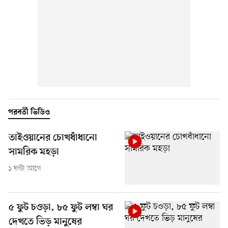
পরবর্তী ভিডিও
তাইওয়ানের চোখধাঁধানো
সামরিক মহড়া
১ ঘণ্টা আগে
৫ ফুট চওড়া, ৮৫ ফুট লম্বা ঘর
দেখতে ভিড় মানুষের