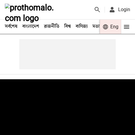
Login
সর্বশেষ
বাংলাদেশ
রাজনীতি
বিশ্ব
বাণিজ্য
মতামত
খেলা
Eng
বিনো