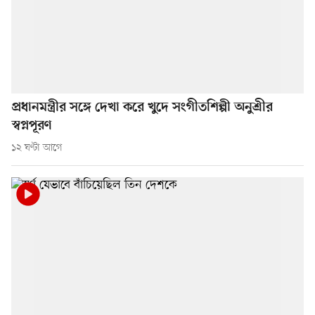
প্রধানমন্ত্রীর সঙ্গে দেখা করে খুদে সংগীতশিল্পী অনুশ্রীর
স্বপ্নপূরণ
১২ ঘণ্টা আগে