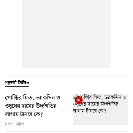
পরবর্তী ভিডিও
পোল্ট্রির ফিড, ভ্যাকসিন ও
ওষুধের দামের ঊর্ধ্বগতির
লাগাম টানবে কে?
১ ঘণ্টা আগে