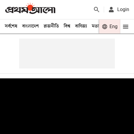
Login
সর্বশেষ
বাংলাদেশ
রাজনীতি
বিশ্ব
বাণিজ্য
মতামত
খেলা
Eng
বিনো