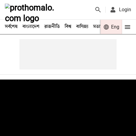
Login
সর্বশেষ
বাংলাদেশ
রাজনীতি
বিশ্ব
বাণিজ্য
মতামত
খেলা
Eng
বিনো