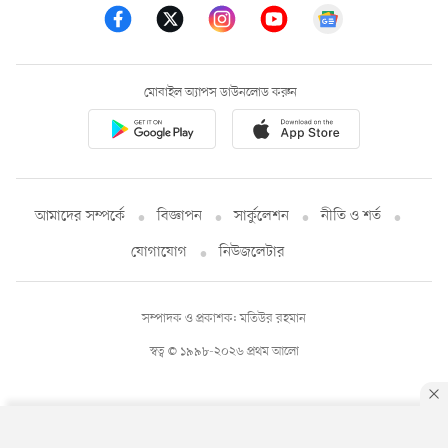
মোবাইল অ্যাপস ডাউনলোড করুন
আমাদের সম্পর্কে
বিজ্ঞাপন
সার্কুলেশন
নীতি ও শর্ত
যোগাযোগ
নিউজলেটার
সম্পাদক ও প্রকাশক: মতিউর রহমান
স্বত্ব © ১৯৯৮-২০২৬ প্রথম আলো