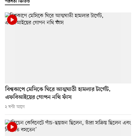
পরবর্তী ভিডিও
বিশ্বকাপে মেসিকে ঘিরে আত্মঘাতী হামলার টার্গেট,
এফবিআইয়ের গোপন নথি ফাঁস
২ ঘণ্টা আগে