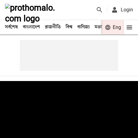
Login
সর্বশেষ
বাংলাদেশ
রাজনীতি
বিশ্ব
বাণিজ্য
মতামত
খেলা
Eng
বিনো