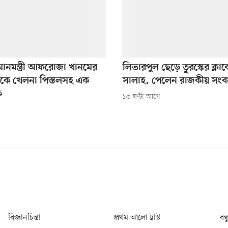
মানমন্ত্রী আফরোজা খানমের
লিভারপুল ছেড়ে তুরস্কের ক্লাব
েকে খেলনা পিস্তলসহ এক
সালাহ, পেলেন রাজকীয় সংবর
ক
১৩ ঘণ্টা আগে
বিজ্ঞানচিন্তা
প্রথম আলো ট্রাস্ট
বন্