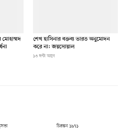
ে মোহাম্মদ
শেখ হাসিনার বক্তব্য ভারত অনুমোদন
্ধনা
করে না: জয়সোয়াল
১৩ ঘণ্টা আগে
ধুসভা
চিরন্তন ১৯৭১