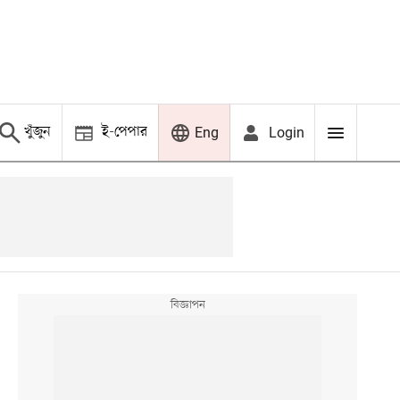
খুঁজুন
ই-পেপার
Login
Eng