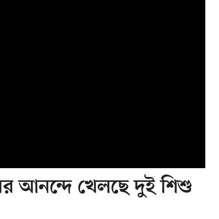
নের আনন্দে খেলছে দুই শিশু