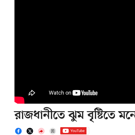
রাজধানীতে ঝুম বৃষ্টিতে ম