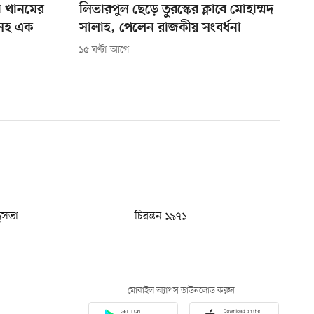
া খানমের
লিভারপুল ছেড়ে তুরস্কের ক্লাবে মোহাম্মদ
লসহ এক
সালাহ, পেলেন রাজকীয় সংবর্ধনা
১৫ ঘণ্টা আগে
ধুসভা
চিরন্তন ১৯৭১
মোবাইল অ্যাপস ডাউনলোড করুন