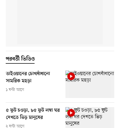
পরবর্তী ভিডিও
তাইওয়ানের চোখধাঁধানো
সামরিক মহড়া
১ ঘণ্টা আগে
৫ ফুট চওড়া, ৮৫ ফুট লম্বা ঘর
দেখতে ভিড় মানুষের
২ ঘণ্টা আগে