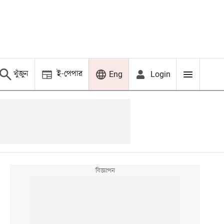
খুঁজুন
ই-পেপার
Login
Eng