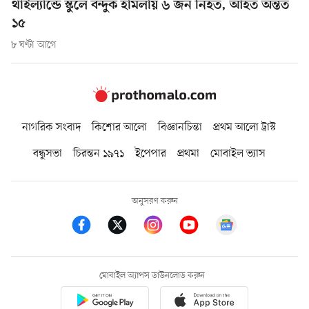
থাইল্যান্ডে স্কুলে বন্দুক হামলায় ৬ জন নিহত, আহত অন্তত
১৫
৮ ঘণ্টা আগে
নাগরিক সংবাদ
কিশোর আলো
বিজ্ঞানচিন্তা
প্রথম আলো ট্রাস্ট
বন্ধুসভা
চিরন্তন ১৯৭১
ইপেপার
প্রথমা
মোবাইল ভ্যাস
অনুসরণ করুন
মোবাইল অ্যাপস ডাউনলোড করুন