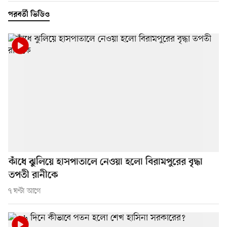
পরবর্তী ভিডিও
কাঁধে ঝুলিয়ে হাসপাতালে নেওয়া হলো বিরামপুরের বৃদ্ধা
তপতী রানীকে
৭ ঘণ্টা আগে