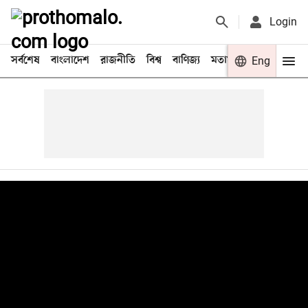
Login
সর্বশেষ
বাংলাদেশ
রাজনীতি
বিশ্ব
বাণিজ্য
মতামত
খেলা
Eng
বিনো