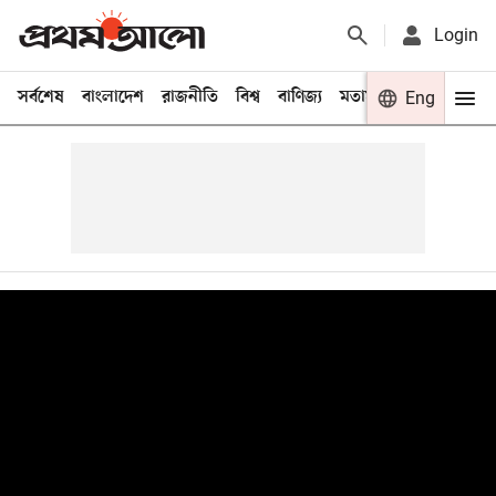
Login
সর্বশেষ
বাংলাদেশ
রাজনীতি
বিশ্ব
বাণিজ্য
মতামত
খেলা
Eng
বিনো