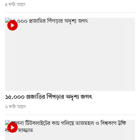
৫ ঘণ্টা আগে
১৫,০০০ প্রজাতির পিঁপড়ার অদৃশ্য জগৎ
৬ ঘণ্টা আগে