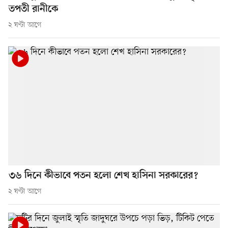
তপতী রানীকে
২ ঘণ্টা আগে
৩৬ দিনে কীভাবে পতন হলো শেখ হাসিনা সরকারের?
২ ঘণ্টা আগে