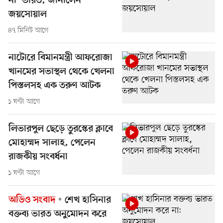
না’ ভারত, জানালেন
জয়সোয়াল
৪৭ মিনিট আগে
নাটোরে বিমানমন্ত্রী আফরোজা
খানমের সভাস্থল থেকে খেলনা
পিস্তলসহ এক তরুণ আটক
১ ঘণ্টা আগে
লিভারপুল ছেড়ে তুরস্কের ক্লাবে
মোহাম্মদ সালাহ, পেলেন
রাজকীয় সংবর্ধনা
১ ঘণ্টা আগে
অডিও সংবাদ
শেখ হাসিনার
বক্তব্য ভারত অনুমোদন করে