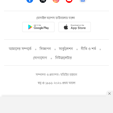
মোবাইল অ্যাপস ডাউনলোড করুন
আমাদের সম্পর্কে
বিজ্ঞাপন
সার্কুলেশন
নীতি ও শর্ত
যোগাযোগ
নিউজলেটার
সম্পাদক ও প্রকাশক: মতিউর রহমান
স্বত্ব © ১৯৯৮-২০২৬ প্রথম আলো
By using this site, you agree to our
Privacy Policy
.
OK