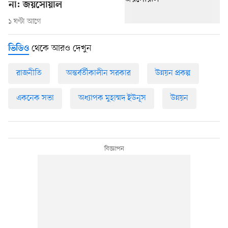
না: জয়সোয়াল
১ ঘণ্টা আগে
থেকে আরও দেখুন
ভিডিও
রাজনীতি
অন্তর্বর্তীকালীন সরকার
উন্নয়ন প্রকল্প
একনেক সভা
অধ্যাপক মুহাম্মদ ইউনূস
উন্নয়ন