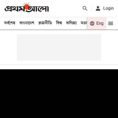
Login
সর্বশেষ
বাংলাদেশ
রাজনীতি
বিশ্ব
বাণিজ্য
মতামত
খেলা
Eng
বিনো