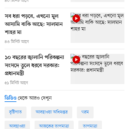
৪০ মিনিট আগে
সব ধরা পড়বে, এখনো মূল
আসামি বাকি আছে: সালমান
শাহর মা
৪৩ মিনিট আগে
১০ বছরের জ্বালানি পরিকল্পনা
সংসদে তুলে ধরবে সরকার:
প্রধানমন্ত্রী
৫১ মিনিট আগে
থেকে আরও দেখুন
ভিডিও
বৃষ্টিপাত
আবহাওয়া অধিদপ্তর
গরম
আবহাওয়া
আজকের তাপমাত্রা
তাপমাত্রা