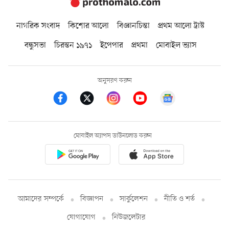
নাগরিক সংবাদ
কিশোর আলো
বিজ্ঞানচিন্তা
প্রথম আলো ট্রাস্ট
বন্ধুসভা
চিরন্তন ১৯৭১
ইপেপার
প্রথমা
মোবাইল ভ্যাস
অনুসরণ করুন
মোবাইল অ্যাপস ডাউনলোড করুন
আমাদের সম্পর্কে
বিজ্ঞাপন
সার্কুলেশন
নীতি ও শর্ত
যোগাযোগ
নিউজলেটার