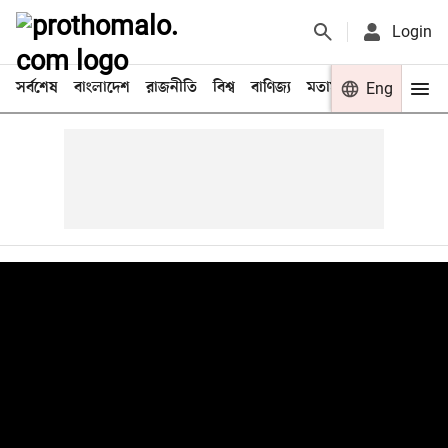
Login
সর্বশেষ
বাংলাদেশ
রাজনীতি
বিশ্ব
বাণিজ্য
মতামত
খেলা
Eng
বিনো