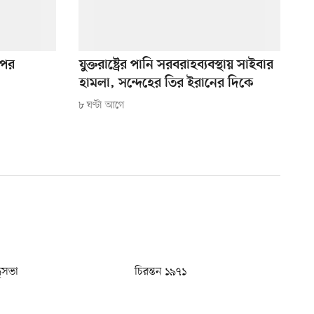
ওপর
যুক্তরাষ্ট্রের পানি সরবরাহব্যবস্থায় সাইবার
হামলা, সন্দেহের তির ইরানের দিকে
৮ ঘণ্টা আগে
ধুসভা
চিরন্তন ১৯৭১