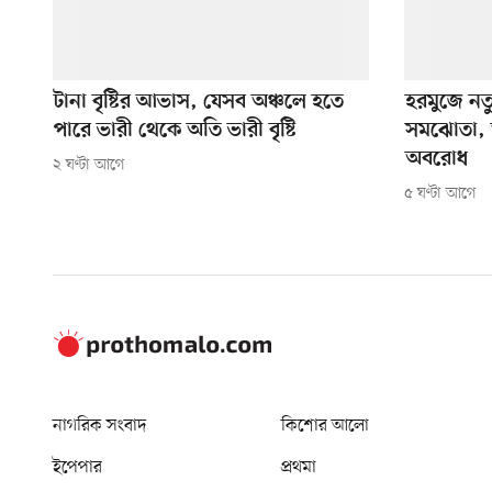
টানা বৃষ্টির আভাস, যেসব অঞ্চলে হতে
হরমুজে ন
পারে ভারী থেকে অতি ভারী বৃষ্টি
সমঝোতা, অ
অবরোধ
২ ঘণ্টা আগে
৫ ঘণ্টা আগে
নাগরিক সংবাদ
কিশোর আলো
ইপেপার
প্রথমা