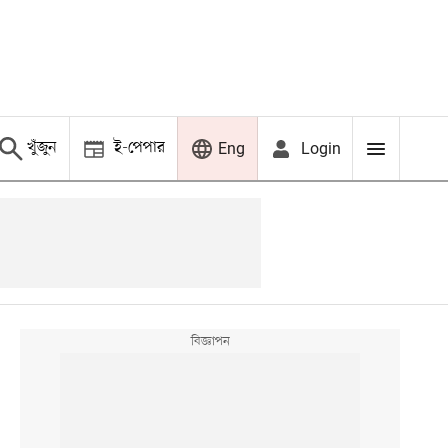
খুঁজুন
ই-পেপার
Login
Eng