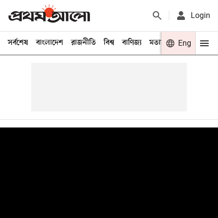
Login
সর্বশেষ
বাংলাদেশ
রাজনীতি
বিশ্ব
বাণিজ্য
মতামত
খেলা
Eng
বিনো