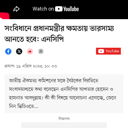
সংবিধানে প্রধানমন্ত্রীর ক্ষমতায় ভারসাম্য
আনতে হবে: এনসিপি
প্রকাশ: ১৯ এপ্রিল ২০২৫, ১০: ৩৩
জাতীয় ঐকমত্য কমিশনের সঙ্গে বৈঠকের বিরতিতে
সংবাদমাধ্যমে কথা বলেছেন এনসিপির আখতার হোসেন ও
হাসনাত আবদুল্লাহ। কী কী বিষয়ে আলোচনা এগোচ্ছে, জেনে
নিন ভিডিওতে...