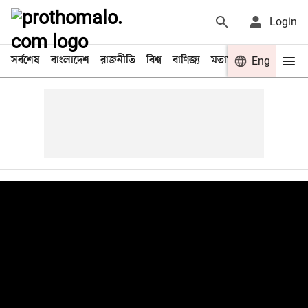
Login
সর্বশেষ
বাংলাদেশ
রাজনীতি
বিশ্ব
বাণিজ্য
মতামত
খেলা
Eng
বিনো