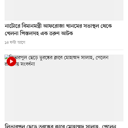
নাটোরে বিমানমন্ত্রী আফরোজা খানমের সভাস্থল থেকে
খেলনা পিস্তলসহ এক তরুণ আটক
১৪ ঘণ্টা আগে
লিভারপুল ছেড়ে তুরস্কের ক্লাবে মোহাম্মদ সালাহ, পেলেন