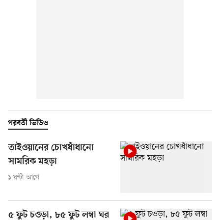
পরবর্তী ভিডিও
তাইওয়ানের চোখধাঁধানো
সামরিক মহড়া
১ ঘণ্টা আগে
৫ ফুট চওড়া, ৮৫ ফুট লম্বা ঘর