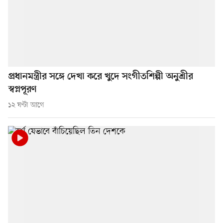
প্রধানমন্ত্রীর সঙ্গে দেখা করে খুদে সংগীতশিল্পী অনুশ্রীর
স্বপ্নপূরণ
১২ ঘণ্টা আগে