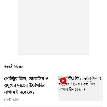
পরবর্তী ভিডিও
পোল্ট্রির ফিড, ভ্যাকসিন ও
ওষুধের দামের ঊর্ধ্বগতির
লাগাম টানবে কে?
১ ঘণ্টা আগে