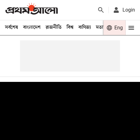
Login
সর্বশেষ
বাংলাদেশ
রাজনীতি
বিশ্ব
বাণিজ্য
মতামত
খেলা
Eng
বিনো