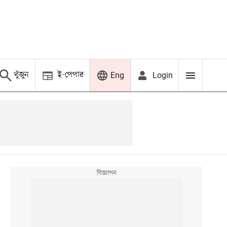
খুঁজুন
ই-পেপার
Login
Eng