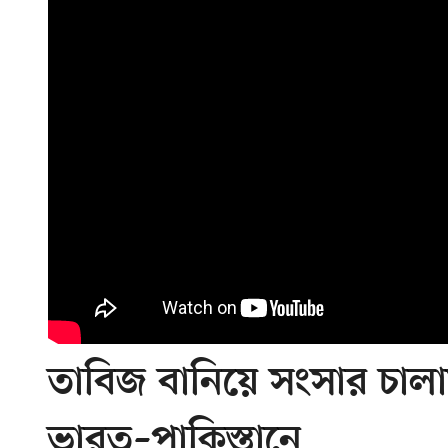
তাবিজ বানিয়ে সংসার চাল
ভারত–পাকিস্তানে