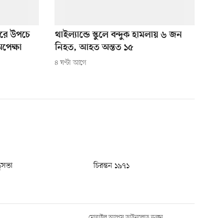
ুঘরে উপচে
থাইল্যান্ডে স্কুলে বন্দুক হামলায় ৬ জন
অপেক্ষা
নিহত, আহত অন্তত ১৫
৪ ঘণ্টা আগে
ধুসভা
চিরন্তন ১৯৭১
মোবাইল অ্যাপস ডাউনলোড করুন