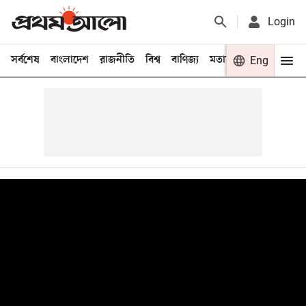
Login
সর্বশেষ
বাংলাদেশ
রাজনীতি
বিশ্ব
বাণিজ্য
মতামত
খেলা
Eng
বিনো