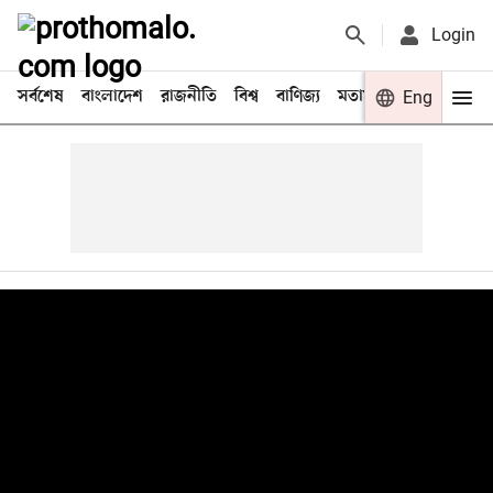
Login
সর্বশেষ
বাংলাদেশ
রাজনীতি
বিশ্ব
বাণিজ্য
মতামত
খেলা
Eng
বিনো