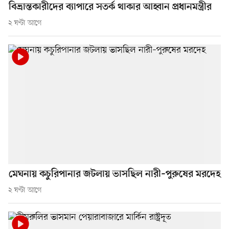
বিভ্রান্তকারীদের ব্যাপারে সতর্ক থাকার আহ্বান প্রধানমন্ত্রীর
২ ঘণ্টা আগে
মেঘনায় কচুরিপানার জটলায় ভাসছিল নারী–পুরুষের মরদেহ
২ ঘণ্টা আগে