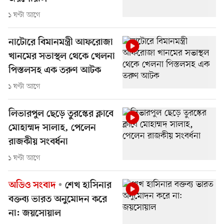
১ ঘণ্টা আগে
নাটোরে বিমানমন্ত্রী আফরোজা
খানমের সভাস্থল থেকে খেলনা
পিস্তলসহ এক তরুণ আটক
১ ঘণ্টা আগে
লিভারপুল ছেড়ে তুরস্কের ক্লাবে
মোহাম্মদ সালাহ, পেলেন
রাজকীয় সংবর্ধনা
১ ঘণ্টা আগে
অডিও সংবাদ
শেখ হাসিনার
বক্তব্য ভারত অনুমোদন করে
না: জয়সোয়াল