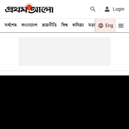
Login
সর্বশেষ
বাংলাদেশ
রাজনীতি
বিশ্ব
বাণিজ্য
মতামত
খেলা
Eng
বিনো