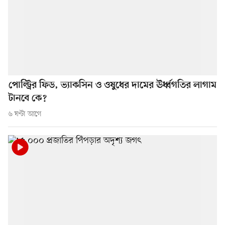
পোল্ট্রির ফিড, ভ্যাকসিন ও ওষুধের দামের ঊর্ধ্বগতির লাগাম
টানবে কে?
৬ ঘণ্টা আগে