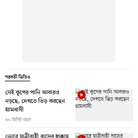
পরবর্তী ভিডিও
সেই কূপের পানি আবারও
নড়ছে, দেখতে ভিড় করছেন
গ্রামবাসী
৩০ মিনিট আগে
ভোরে যাত্রীবাহী বাসের ধাক্কায়