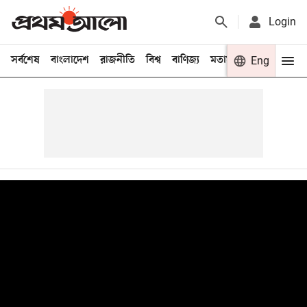
Login
সর্বশেষ
বাংলাদেশ
রাজনীতি
বিশ্ব
বাণিজ্য
মতামত
খেলা
Eng
বিনো