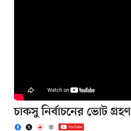
চাকসু নির্বাচনের ভোট গ্র