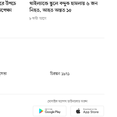
ুঘরে উপচে
থাইল্যান্ডে স্কুলে বন্দুক হামলায় ৬ জন
অপেক্ষা
নিহত, আহত অন্তত ১৫
৮ ঘণ্টা আগে
ধুসভা
চিরন্তন ১৯৭১
মোবাইল অ্যাপস ডাউনলোড করুন