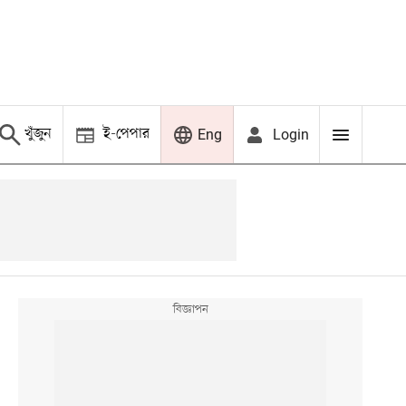
খুঁজুন
ই-পেপার
Login
Eng