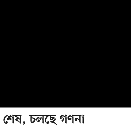
হণ শেষ, চলছে গণনা