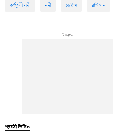
কর্ণফুলী নদী
নদী
চট্টগ্রাম
রাউজান
পরবর্তী ভিডিও