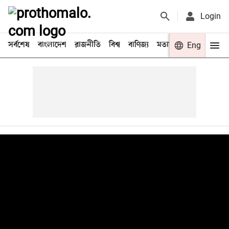
Login
সর্বশেষ
বাংলাদেশ
রাজনীতি
বিশ্ব
বাণিজ্য
মতামত
খেলা
Eng
বিনো