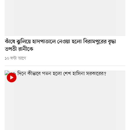
কাঁধে ঝুলিয়ে হাসপাতালে নেওয়া হলো বিরামপুরের বৃদ্ধা
তপতী রানীকে
১০ ঘণ্টা আগে