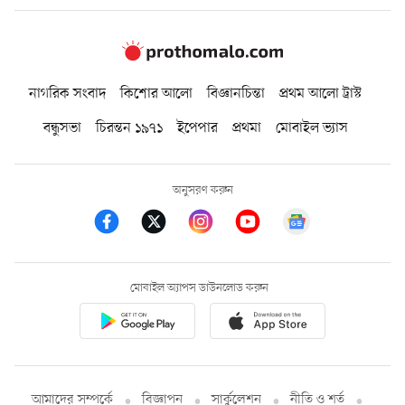
নাগরিক সংবাদ
কিশোর আলো
বিজ্ঞানচিন্তা
প্রথম আলো ট্রাস্ট
বন্ধুসভা
চিরন্তন ১৯৭১
ইপেপার
প্রথমা
মোবাইল ভ্যাস
অনুসরণ করুন
মোবাইল অ্যাপস ডাউনলোড করুন
আমাদের সম্পর্কে
বিজ্ঞাপন
সার্কুলেশন
নীতি ও শর্ত