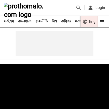
Login
সর্বশেষ
বাংলাদেশ
রাজনীতি
বিশ্ব
বাণিজ্য
মতামত
খেলা
Eng
বিনো