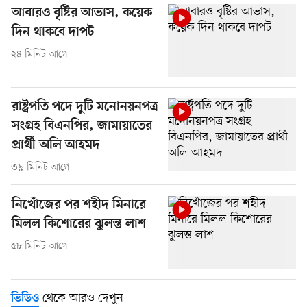
আবারও বৃষ্টির আভাস, কয়েক
দিন থাকবে দাপট
২৪ মিনিট আগে
রাষ্ট্রপতি পদে দুটি মনোনয়নপত্র
সংগ্রহ বিএনপির, জামায়াতের
প্রার্থী অলি আহমদ
৩৯ মিনিট আগে
নিখোঁজের পর শহীদ মিনারে
মিলল কিশোরের ঝুলন্ত লাশ
৫৮ মিনিট আগে
থেকে আরও দেখুন
ভিডিও