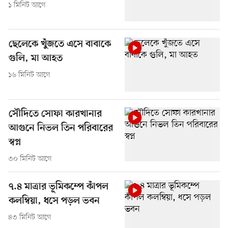
১ মিনিট আগে
ছেলেকে খুঁজতে এসে বাবাকে
গুলি, মা আহত
১৬ মিনিট আগে
সৌদিতে সোফা কারখানার
আগুনে নিভল তিন পরিবারের
স্বপ্ন
৩০ মিনিট আগে
৭.৪ মাত্রার ভূমিকম্পে কাঁপল
কলম্বিয়া, ধসে পড়ল ভবন
৪৩ মিনিট আগে