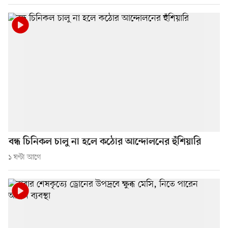
বন্ধ চিনিকল চালু না হলে কঠোর আন্দোলনের হুঁশিয়ারি
১ ঘণ্টা আগে