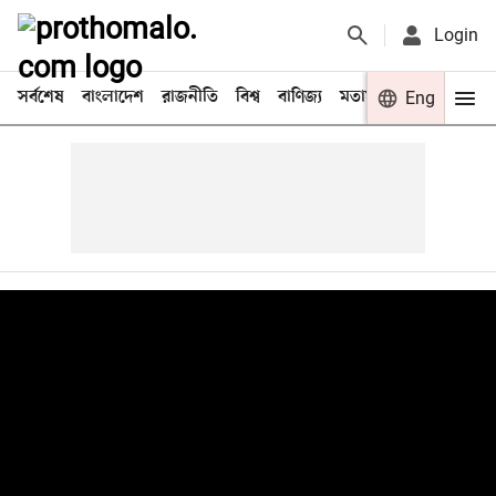
Login
সর্বশেষ
বাংলাদেশ
রাজনীতি
বিশ্ব
বাণিজ্য
মতামত
খেলা
Eng
বিনো