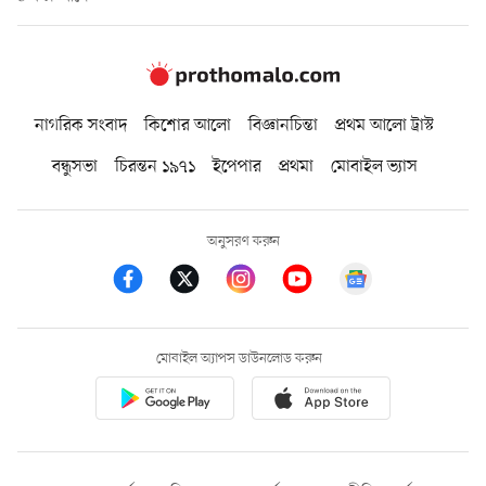
নাগরিক সংবাদ
কিশোর আলো
বিজ্ঞানচিন্তা
প্রথম আলো ট্রাস্ট
বন্ধুসভা
চিরন্তন ১৯৭১
ইপেপার
প্রথমা
মোবাইল ভ্যাস
অনুসরণ করুন
মোবাইল অ্যাপস ডাউনলোড করুন