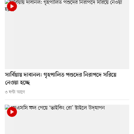
সার্বিয়ায় দাবানল: গৃহপালিত পশুদের নিরাপদে সরিয়ে
নেওয়া হচ্ছে
৩ ঘণ্টা আগে