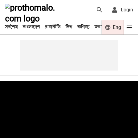
Login
সর্বশেষ
বাংলাদেশ
রাজনীতি
বিশ্ব
বাণিজ্য
মতামত
খেলা
Eng
বিনো