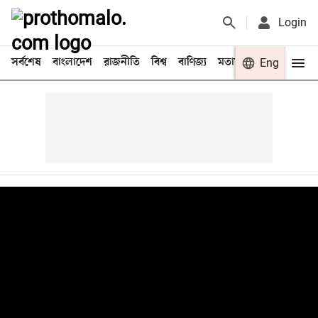
Login
সর্বশেষ
বাংলাদেশ
রাজনীতি
বিশ্ব
বাণিজ্য
মতামত
খেলা
Eng
বিনো