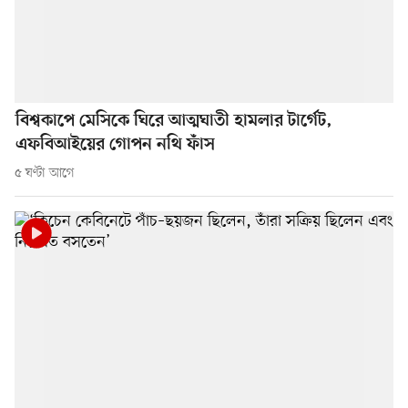
বিশ্বকাপে মেসিকে ঘিরে আত্মঘাতী হামলার টার্গেট,
এফবিআইয়ের গোপন নথি ফাঁস
৫ ঘণ্টা আগে