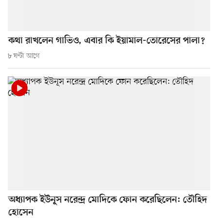
কথা রাখলেন গাভিও, এবার কি ইয়ামাল-তোরেসের পালা?
৮ ঘণ্টা আগে
অধ্যাপক ইউনূস নরেন্দ্র মোদিকে ফোন করেছিলেন: তৌহিদ
হোসেন