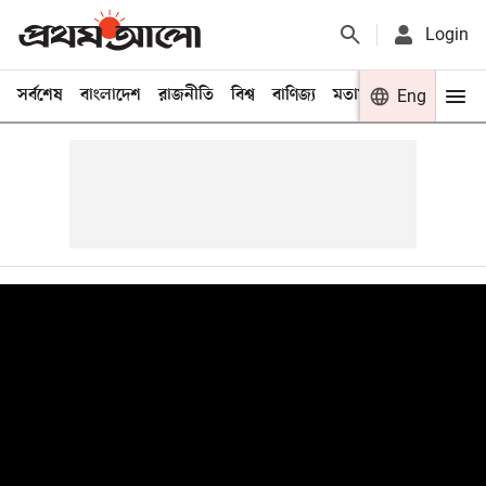
Login
সর্বশেষ
বাংলাদেশ
রাজনীতি
বিশ্ব
বাণিজ্য
মতামত
খেলা
Eng
বিনো