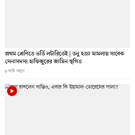
প্রথম শ্রেণিতে ভর্তি লটারিতেই | তনু হত্যা মামলায় সাবেক
সেনাসদস্য হাফিজুরের জামিন স্থগিত
৮ ঘণ্টা আগে