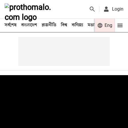
Login
সর্বশেষ
বাংলাদেশ
রাজনীতি
বিশ্ব
বাণিজ্য
মতামত
খেলা
Eng
বিনো