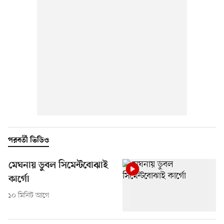
পরবর্তী ভিডিও
মেঘনায় ডুবল সিমেন্টবোঝাই
কার্গো
১০ মিনিট আগে