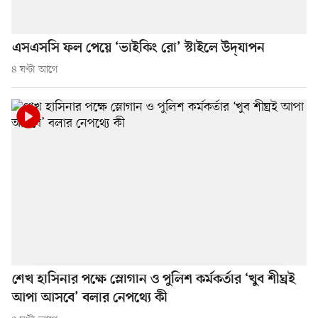
এসএসসি ফল পেয়ে ‘ভাইকিং রো’ স্টাইলে উদ্‌যাপন
৪ ঘণ্টা আগে
শেখ হাসিনার পক্ষে স্লোগান ও পুলিশ কর্মকর্তার ‘খুব শীঘ্রই
আপা আসবে’ বলার নেপথ্যে কী