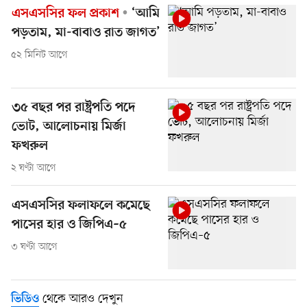
এসএসসির ফল প্রকাশ
‘আমি
পড়তাম, মা-বাবাও রাত জাগত’
৫২ মিনিট আগে
৩৫ বছর পর রাষ্ট্রপতি পদে
ভোট, আলোচনায় মির্জা
ফখরুল
২ ঘণ্টা আগে
এসএসসির ফলাফলে কমেছে
পাসের হার ও জিপিএ–৫
৩ ঘণ্টা আগে
থেকে আরও দেখুন
ভিডিও