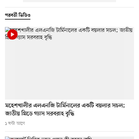
পরবর্তী ভিডিও
মহেশখালীর এলএনজি টার্মিনালের একটি বয়লার সচল;
জাতীয় গ্রিডে গ্যাস সরবরাহ বৃদ্ধি
১ ঘণ্টা আগে