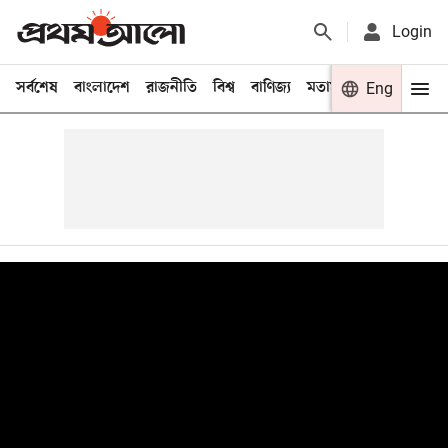
Login
সর্বশেষ
বাংলাদেশ
রাজনীতি
বিশ্ব
বাণিজ্য
মতামত
খেলা
Eng
বিনো