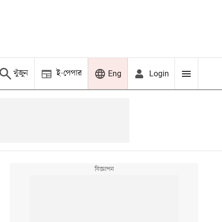
খুঁজুন
ই-পেপার
Login
Eng