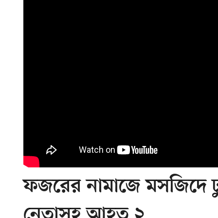
ফজরের নামাজে মসজিদে ঢ
নেতাসহ আহত ২