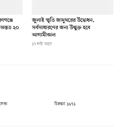
য়ণগঞ্জে
জুলাই স্মৃতি জাদুঘরের উদ্বোধন,
 অন্তত ২০
সর্বসাধারণের জন্য উন্মুক্ত হবে
আগামীকাল
১৭ ঘণ্টা আগে
ধুসভা
চিরন্তন ১৯৭১