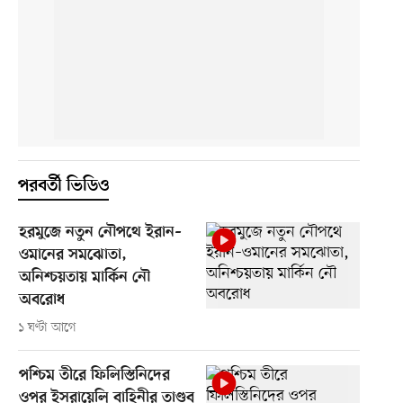
পরবর্তী ভিডিও
হরমুজে নতুন নৌপথে ইরান–
ওমানের সমঝোতা,
অনিশ্চয়তায় মার্কিন নৌ
অবরোধ
১ ঘণ্টা আগে
পশ্চিম তীরে ফিলিস্তিনিদের
ওপর ইসরায়েলি বাহিনীর তাণ্ডব