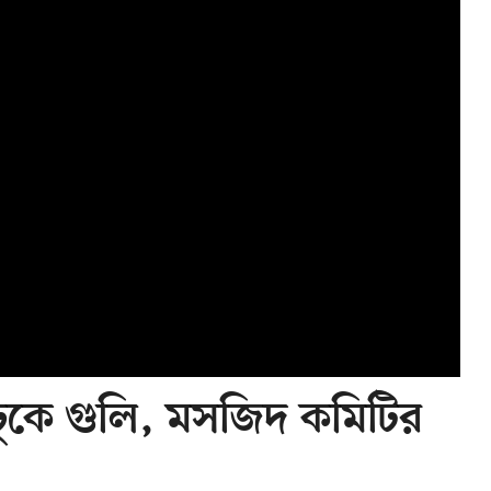
ুকে গুলি, মসজিদ কমিটির