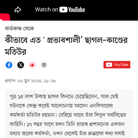
বার্তাকক্ষ থেকে
কীভাবে এত ' প্রভাবশালী’ ছাগল–কাণ্ডের
মতিউর
প্রকাশ: ২৬ জুন ২০২৪, ১১: ২৫
পুত্র ১৫ লাখ টাকায় ছাগল কিনতে চেয়েছিলেন, আর সেই
ঘটনাকে কেন্দ্র করেই আলোচনায় আসেন এনবিআরের
কর্মকর্তা মতিউর রহমান। বেরিয়ে আসে তাঁর বিপুল অর্থবিত্তের
কাহিনি। ১৭ বছর আগে যখন তিনি রাজস্ব প্রশাসনের একজন
মধ্যম স্তরের কর্মকর্তা, তখন থেকেই তাঁর প্রভাবের কথা সবাই