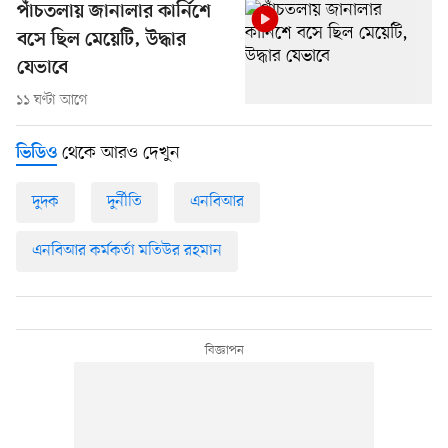
পাঁচতলায় জানালার কার্নিশে
বসে ছিল মেয়েটি, উদ্ধার
যেভাবে
১১ ঘণ্টা আগে
থেকে আরও দেখুন
ভিডিও
দুদক
দুর্নীতি
এনবিআর
এনবিআর কর্মকর্তা মতিউর রহমান