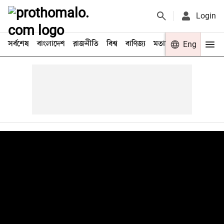
Login
সর্বশেষ
বাংলাদেশ
রাজনীতি
বিশ্ব
বাণিজ্য
মতামত
খেলা
Eng
বিনো