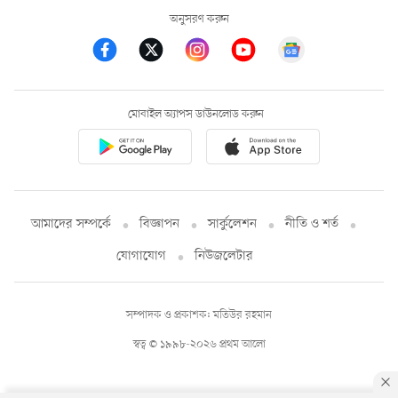
অনুসরণ করুন
মোবাইল অ্যাপস ডাউনলোড করুন
আমাদের সম্পর্কে
বিজ্ঞাপন
সার্কুলেশন
নীতি ও শর্ত
যোগাযোগ
নিউজলেটার
সম্পাদক ও প্রকাশক: মতিউর রহমান
স্বত্ব © ১৯৯৮-২০২৬ প্রথম আলো