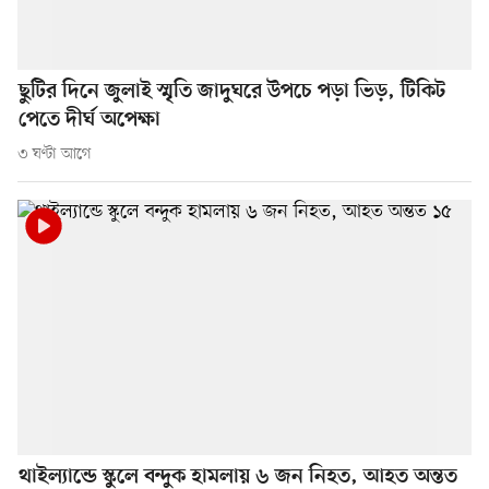
ছুটির দিনে জুলাই স্মৃতি জাদুঘরে উপচে পড়া ভিড়, টিকিট
পেতে দীর্ঘ অপেক্ষা
৩ ঘণ্টা আগে
থাইল্যান্ডে স্কুলে বন্দুক হামলায় ৬ জন নিহত, আহত অন্তত