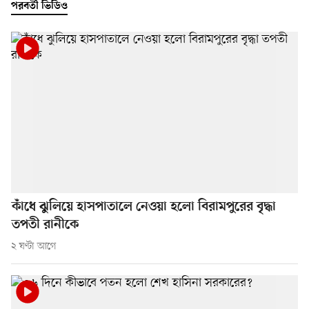
পরবর্তী ভিডিও
কাঁধে ঝুলিয়ে হাসপাতালে নেওয়া হলো বিরামপুরের বৃদ্ধা
তপতী রানীকে
২ ঘণ্টা আগে