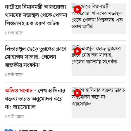
নাটোরে বিমানমন্ত্রী আফরোজা
খানমের সভাস্থল থেকে খেলনা
পিস্তলসহ এক তরুণ আটক
১ ঘণ্টা আগে
লিভারপুল ছেড়ে তুরস্কের ক্লাবে
মোহাম্মদ সালাহ, পেলেন
রাজকীয় সংবর্ধনা
১ ঘণ্টা আগে
অডিও সংবাদ
শেখ হাসিনার
বক্তব্য ভারত অনুমোদন করে
না: জয়সোয়াল
২ ঘণ্টা আগে