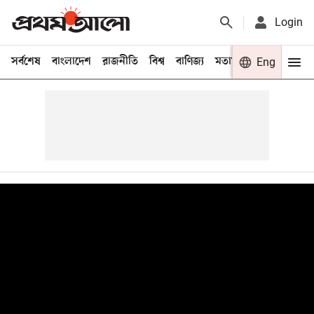
Login
সর্বশেষ
বাংলাদেশ
রাজনীতি
বিশ্ব
বাণিজ্য
মতামত
খেলা
Eng
বিনো