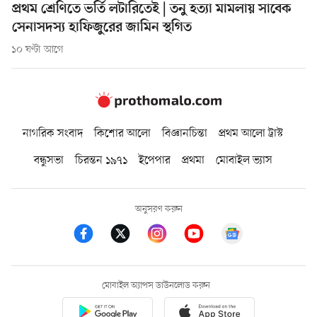
প্রথম শ্রেণিতে ভর্তি লটারিতেই | তনু হত্যা মামলায় সাবেক
সেনাসদস্য হাফিজুরের জামিন স্থগিত
১০ ঘণ্টা আগে
নাগরিক সংবাদ
কিশোর আলো
বিজ্ঞানচিন্তা
প্রথম আলো ট্রাস্ট
বন্ধুসভা
চিরন্তন ১৯৭১
ইপেপার
প্রথমা
মোবাইল ভ্যাস
অনুসরণ করুন
মোবাইল অ্যাপস ডাউনলোড করুন