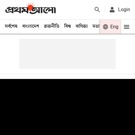
Login
সর্বশেষ
বাংলাদেশ
রাজনীতি
বিশ্ব
বাণিজ্য
মতামত
খেলা
Eng
বিনো