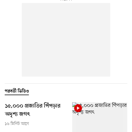
পরবর্তী ভিডিও
১৫,০০০ প্রজাতির পিঁপড়ার
অদৃশ্য জগৎ
১৬ মিনিট আগে