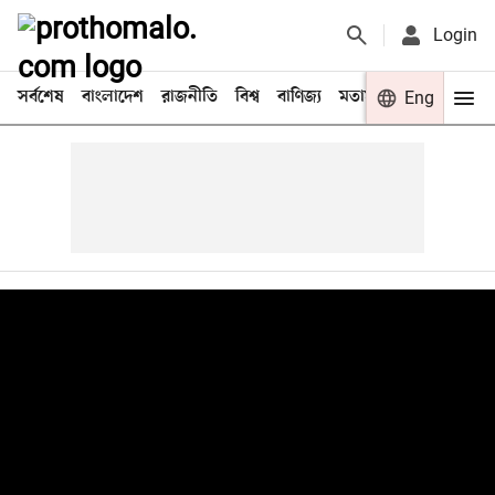
Login
সর্বশেষ
বাংলাদেশ
রাজনীতি
বিশ্ব
বাণিজ্য
মতামত
খেলা
Eng
বিনো