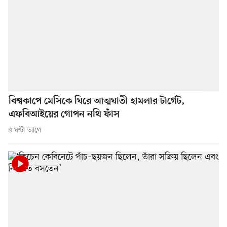
বিশ্বকাপে মেসিকে ঘিরে আত্মঘাতী হামলার টার্গেট,
এফবিআইয়ের গোপন নথি ফাঁস
৪ ঘণ্টা আগে