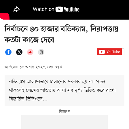
নির্বাচনে ৪০ হাজার বডিক্যাম, নিরাপত্তায়
কতটা কাজে দেবে
আপডেট: ১৬ আগস্ট ২০২৫, ০৫: ০৭
বডিক্যাম আলাদাভাবে চালানোর দরকার হয় না। সচল
থাকলেই লেন্সের আওতায় আসা সব দৃশ্য ভিডিও করে রাখে।
বিস্তারিত ভিডিওতে…