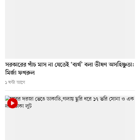
সরকারের পাঁচ মাস না যেতেই ‘ব্যর্থ’ বলা ভীষণ অসহিষ্ণুতা:
মির্জা ফখরুল
১ ঘণ্টা আগে