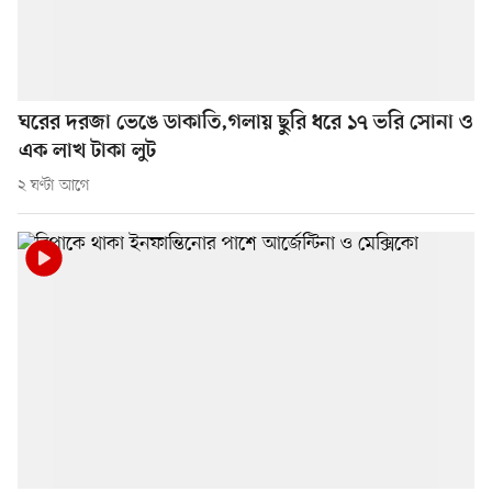
ঘরের দরজা ভেঙে ডাকাতি,গলায় ছুরি ধরে ১৭ ভরি সোনা ও
এক লাখ টাকা লুট
২ ঘণ্টা আগে