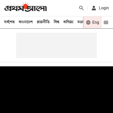
Login
সর্বশেষ
বাংলাদেশ
রাজনীতি
বিশ্ব
বাণিজ্য
মতামত
খেলা
Eng
বিনো