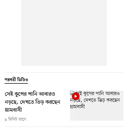
পরবর্তী ভিডিও
সেই কূপের পানি আবারও
নড়ছে, দেখতে ভিড় করছেন
গ্রামবাসী
৯ মিনিট আগে