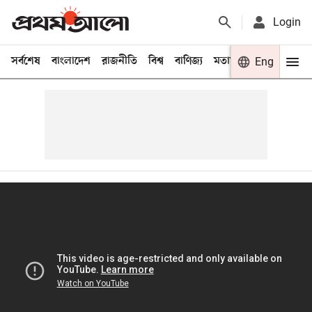
Login
সর্বশেষ
বাংলাদেশ
রাজনীতি
বিশ্ব
বাণিজ্য
মতামত
খেলা
Eng
বিনো