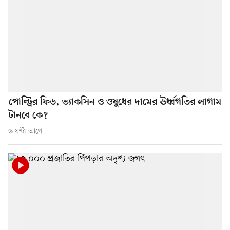
পোল্ট্রির ফিড, ভ্যাকসিন ও ওষুধের দামের ঊর্ধ্বগতির লাগাম
টানবে কে?
৬ ঘণ্টা আগে