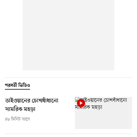
পরবর্তী ভিডিও
তাইওয়ানের চোখধাঁধানো
সামরিক মহড়া
৪৮ মিনিট আগে