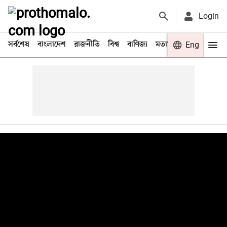
Login
সর্বশেষ
বাংলাদেশ
রাজনীতি
বিশ্ব
বাণিজ্য
মতামত
খেলা
Eng
বিনো