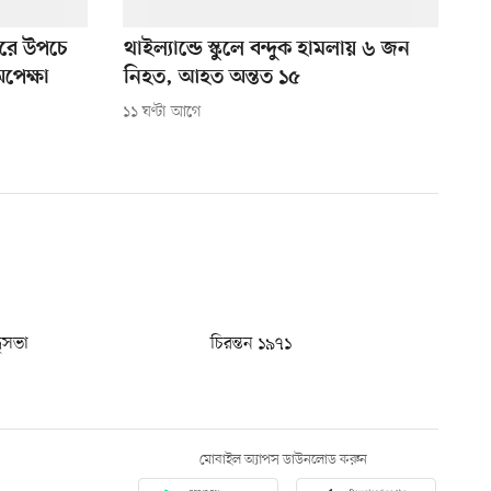
ুঘরে উপচে
থাইল্যান্ডে স্কুলে বন্দুক হামলায় ৬ জন
অপেক্ষা
নিহত, আহত অন্তত ১৫
১১ ঘণ্টা আগে
ধুসভা
চিরন্তন ১৯৭১
মোবাইল অ্যাপস ডাউনলোড করুন