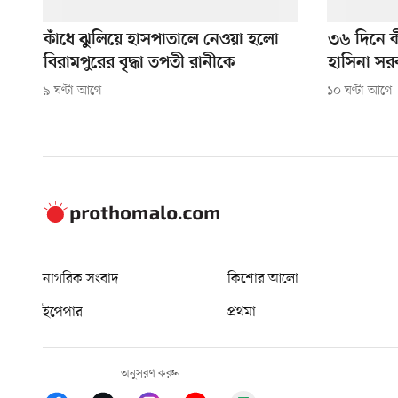
কাঁধে ঝুলিয়ে হাসপাতালে নেওয়া হলো
৩৬ দিনে 
বিরামপুরের বৃদ্ধা তপতী রানীকে
হাসিনা সর
৯ ঘণ্টা আগে
১০ ঘণ্টা আগে
নাগরিক সংবাদ
কিশোর আলো
ইপেপার
প্রথমা
অনুসরণ করুন