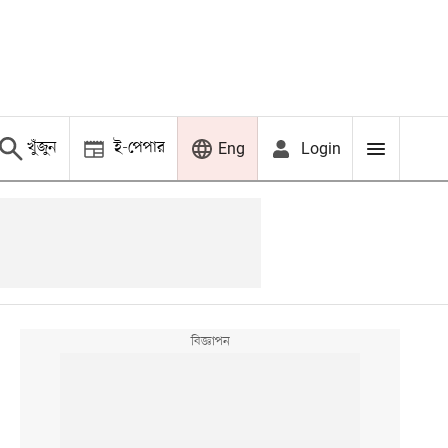
খুঁজুন
ই-পেপার
Login
Eng